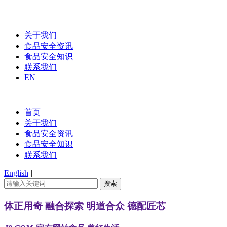
关于我们
食品安全资讯
食品安全知识
联系我们
EN
首页
关于我们
食品安全资讯
食品安全知识
联系我们
English
|
体正用奇 融合探索 明道合众 德配匠芯