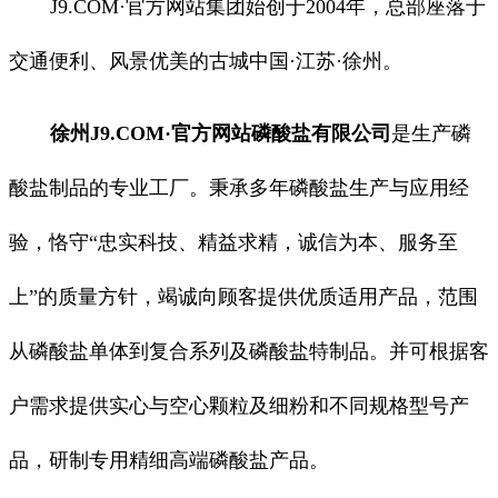
J9.COM·官方网站集团始创于2004年，总部座落于
交通便利、风景优美的古城中国·江苏·徐州。
徐州J9.COM·官方网站磷酸盐有限公司
是生产磷
酸盐制品的专业工厂。秉承多年磷酸盐生产与应用经
验，恪守“忠实科技、精益求精，诚信为本、服务至
上”的质量方针，竭诚向顾客提供优质适用产品，范围
从磷酸盐单体到复合系列及磷酸盐特制品。并可根据客
户需求提供实心与空心颗粒及细粉和不同规格型号产
品，研制专用精细高端磷酸盐产品。