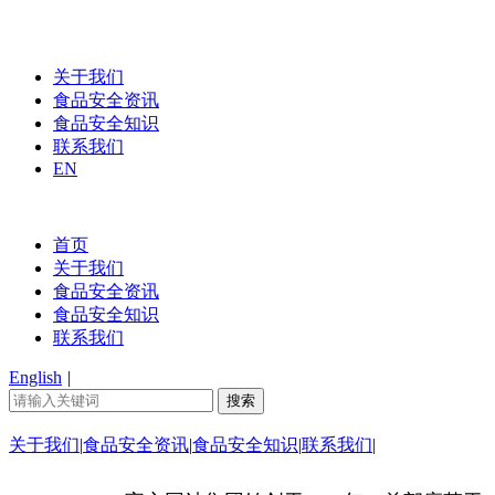
关于我们
食品安全资讯
食品安全知识
联系我们
EN
首页
关于我们
食品安全资讯
食品安全知识
联系我们
English
|
关于我们
|
食品安全资讯
|
食品安全知识
|
联系我们
|