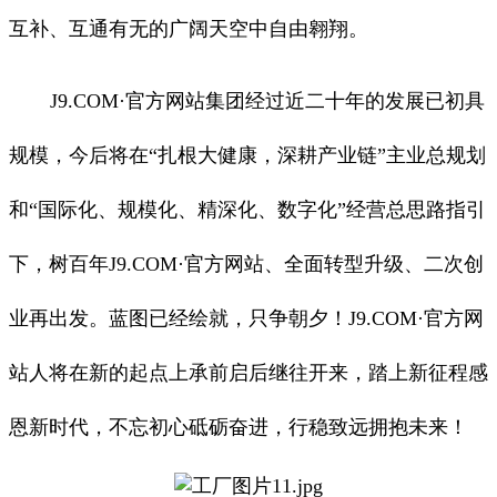
互补、互通有无的广阔天空中自由翱翔。
J9.COM·官方网站集团经过近二十年的发展已初具
规模，今后将在“扎根大健康，深耕产业链”主业总规划
和“国际化、规模化、精深化、数字化”经营总思路指引
下，树百年J9.COM·官方网站、全面转型升级、二次创
业再出发。蓝图已经绘就，只争朝夕！J9.COM·官方网
站人将在新的起点上承前启后继往开来，踏上新征程感
恩新时代，不忘初心砥砺奋进，行稳致远拥抱未来！