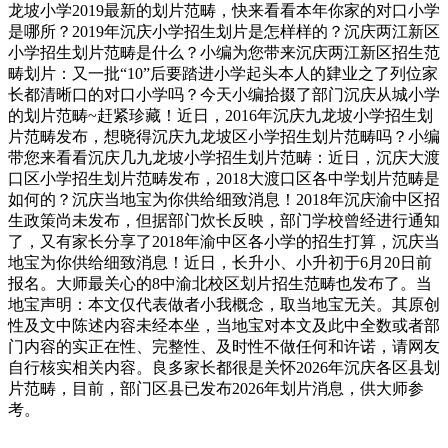
龙坡小学2019最新的划片范畴，快来看看本年你家的对口小学
是哪所？2019年沉庆小学招生划片是怎样样的？沉庆两江新区
小学招生划片范畴是什么？小编为您带来沉庆两江新区招生范
畴划片：又一批“10”后要踏进小学起头本人的肄业之了列位家
长都清晰口的对口小学吗？今天小编拾掇了部门沉庆从城小学
的划片范畴~赶紧珍藏！近日，2016年沉庆九龙坡小学招生划
片范畴发布，想晓得沉庆九龙坡区小学招生划片范畴吗？小编
带您来看看沉庆几九龙坡小学招生划片范畴：近日，沉庆大渡
口区小学招生划片范畴发布，2018大渡口区各中学划片范畴是
如何的？沉庆当地宝为你供给细致消息！2018年沉庆渝中区招
生政策尚未发布，但据部门炊长反映，部门学校曾经进行通知
了，又有家长分享了2018年渝中区各小学的招生打算，沉庆当
地宝为你供给细致消息！近日，长升小、小升初于6月20日前
报名。大师最关心的8中渝北校区划片招生范畴也发布了。当
地宝声明：本文仅代表做者小我概念，取当地宝无关。其原创
性及文中陈述内容未经本坐，当地宝对本文及此中全数或者部
门内容的实正在性、完整性、及时性不做任何和许诺，请网友
自行核实相关内容。良多家长都很是关怀2026年沉庆各区县划
片范畴，目前，部门区县已发布2026年划片消息，供大师参
考。