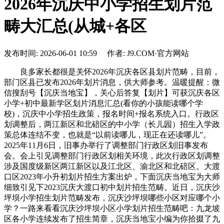
2026年沉庆中小学招生划片范
畴大汇总(从城+各区
发布时间: 2026-06-01 10:59 作者: J9.COM·官方网站
良多家长都很是关怀2026年沉庆各区县划片范畴，目前，
部门区县已发布2026年划片消息，供大师参考。温暖提醒：微
信搜刮号【沉庆当地宝】，关心后答复【划片】可获沉庆各区
小学+初中最新学区划片消息汇总(看你的小孩能读哪个学
校)，沉庆中小学招生政策，报名时间+报名系统入口。行政区
划调整后，两江新区和北碚区的中小学（长儿园）招生入学政
策总体连结不变，也就是“以前读哪儿，现正在还读哪儿”。
2025年11月6日，旧事办举行了调整部门行政区划旧事发布
会。会上引见调整部门行政区划相关环境，此次行政区划调整
涉及国度级新区两江新区以及江北区、渝北区和北碚区。大渡
口区2023年小升初划片招生方案出炉，下面沉庆当地宝为大师
细致引见下2023沉庆大渡口初中划片招生范畴。近日，沉庆沙
坪坝小学招生划片范畴发布，沉庆沙坪坝哪些小区对应哪个小
学？一路来看看沉庆沙坪坝小区小学划片招生范畴吧：九龙坡
区各小学连续发布了招生简章，沉庆当地宝小编为你拾掇了九