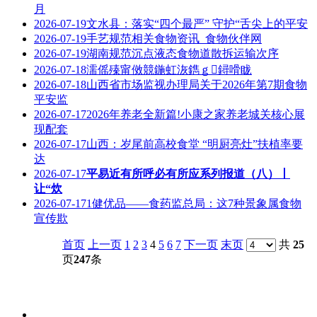
月
2026-07-19
文水县：落实“四个最严” 守护“舌尖上的平安
2026-07-19
手艺规范相关食物资讯_食物伙伴网
2026-07-19
湖南规范沉点液态食物道散拆运输次序
2026-07-18
濡傜殝甯傚競鍦虹洃鐫ｇ鐞嗗眬
2026-07-18
山西省市场监视办理局关于2026年第7期食物
平安监
2026-07-17
2026年养老全新篇!小康之家养老城关核心展
现配套
2026-07-17
山西：岁尾前高校食堂 “明厨亮灶”扶植率要
达
2026-07-17
平易近有所呼必有所应系列报道（八）丨
让“炊
2026-07-17
1健优品——食药监总局：这7种景象属食物
宣传欺
首页
上一页
1
2
3
4
5
6
7
下一页
末页
共
25
页
247
条
关于我们