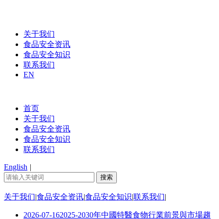
关于我们
食品安全资讯
食品安全知识
联系我们
EN
首页
关于我们
食品安全资讯
食品安全知识
联系我们
English
|
关于我们
|
食品安全资讯
|
食品安全知识
|
联系我们
|
2026-07-16
2025-2030年中國特醫食物行業前景與市場趨